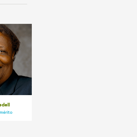
edell
mérito