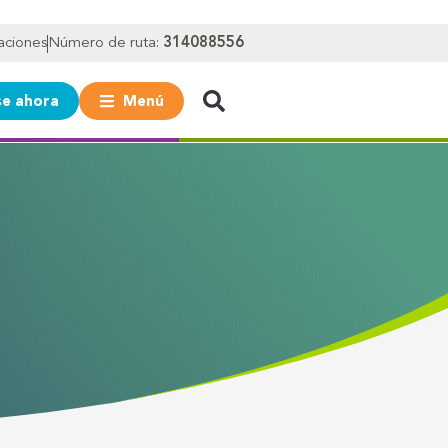
aciones
Número de ruta:
314088556
e ahora
Menú